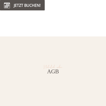
JETZT BUCHEN!
Hom
Natürlich schön.
AGB
Servic
Coaching & 
Co-Workin
Tea