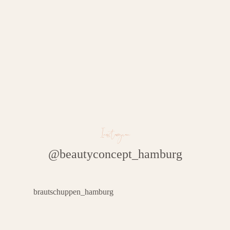
Bereichen Hairstyling, Makeup, Kosmetik,
Nail Art, Brow & Lash Artistry und Tattoo.
READ MORE
Instagram
@beautyconcept_hamburg
brautschuppen_hamburg